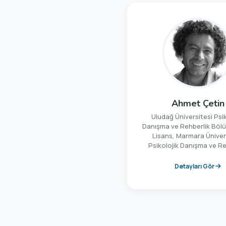
Ahmet Çetin
Uludağ Üniversitesi Psik
Danışma ve Rehberlik Böl
Lisans, Marmara Üniver
Psikolojik Danışma ve Re
Programı’ndan ise “Yaşl
Sosyotropi-Otonomi Kişilik
Detayları Gör
ve Depresyon” konulu tezi 
lisans derecesi almıştır. 
yılları arasında, Milli E
Bakanlığı’na bağlı devlet o
ve özel okullarda psiko
danışman ve bölüm başkan