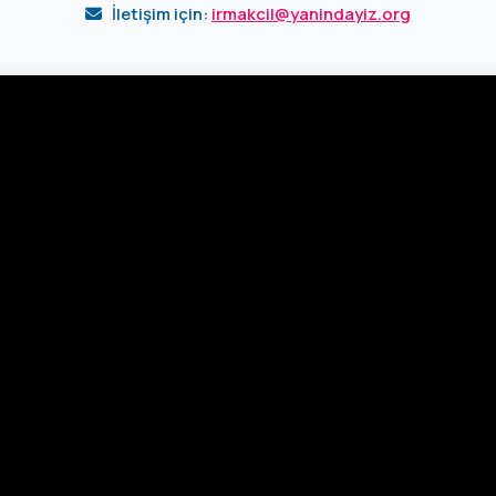
İletişim için:
irmakcil@yanindayiz.org