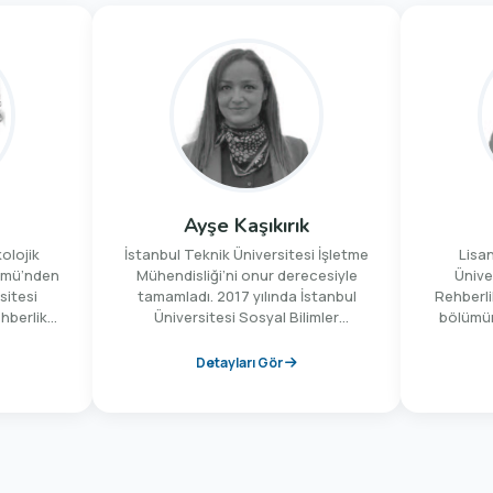
Ayşe Kaşıkırık
olojik
İstanbul Teknik Üniversitesi İşletme
Lisa
ümü’nden
Mühendisliği’ni onur derecesiyle
Üniver
sitesi
tamamladı. 2017 yılında İstanbul
Rehberli
hberlik
Üniversitesi Sosyal Bilimler
bölümün
ılarda
Enstitüsü’nde (SBE) Siyaset Bilimi ve
Çift D
 Özelliği
Kamu Yönetimi yüksek lisans
eğitimi
Detayları Gör
ile yüksek
programında “Cinsiyet Eşitlikçi
2008 y
1998-2015
Perspektifle Belediye Bütçeleri:
psik
ğitim
Fatih Belediyesi” konulu tezini
çalışmışt
kullarında
başarıyla savunmuştur. İstanbul
Anne Çocu
lojik
Üniversitesi SBE’de Siyaset Bilimi ve
ve Ai
ı olarak
Kamu Yönetimi programında doktora
Koordina