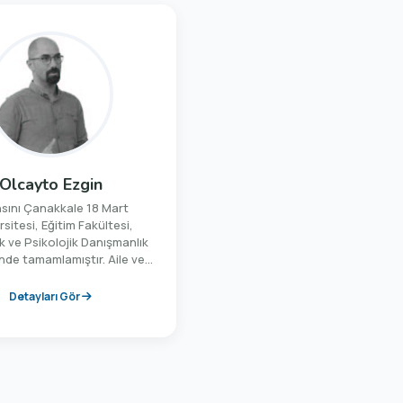
Olcayto Ezgin
nsını Çanakkale 18 Mart
sitesi, Eğitim Fakültesi,
k ve Psikolojik Danışmanlık
de tamamlamıştır. Aile ve
anışmanlığı yüksek lisans
 tez aşamasındadır. 2001-
Detayları Gör
ılları arasında okullarda
olojik danışman olarak
ır. 2008-2018 yılları arasında
k Eğitim Vakfı’nda çalışmış
le Eğitimleri Birimi Eğitim
törü olarak görev almıştır.