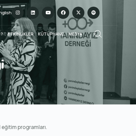
English
Ç?
ETKİNLİKLER
KÜTÜPHANE
MEDYA
i
 eğitim programları.