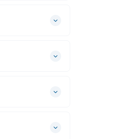
 bulur.
kseninde ele alan bir
u görünür kılar. Katılımcıların
çlar. Güvenli çalışma
r; sınırlar, güç ilişkileri,
ini güçlendirmeyi amaçlar. Rıza,
iddetin yalnızca fiziksel değil
lmeden yeniden üretilen
kapsayıcı ve eşitlikçi bir dilin