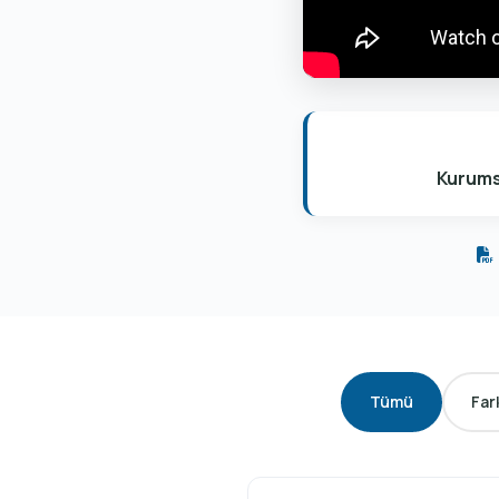
Kurums
Tümü
Far