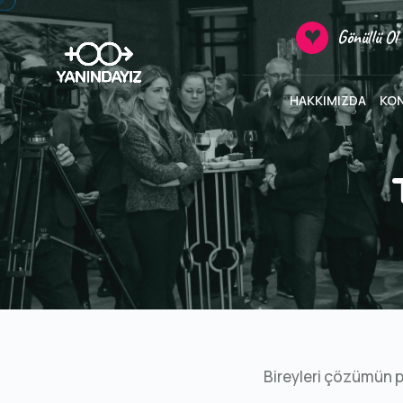
Gönüllü Ol
HAKKIMIZDA
KO
Bireyleri çözümün p