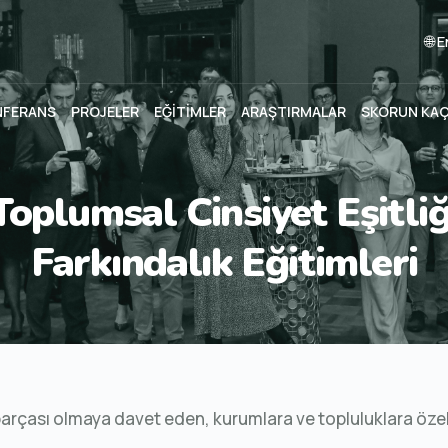
🌐 
NFERANS
PROJELER
EĞİTİMLER
ARAŞTIRMALAR
SKORUN KA
Toplumsal Cinsiyet Eşitliğ
Farkındalık Eğitimleri
arçası olmaya davet eden, kurumlara ve topluluklara özel