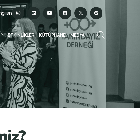
English
Ç?
ETKİNLİKLER
KÜTÜPHANE
MEDYA
miz?