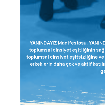
YANINDAYIZ Manifestosu, YANINDAY
toplumsal cinsiyet eşitliğinin sa
toplumsal cinsiyet eşitsizliğine ve
erkeklerin daha çok ve aktif katı
ge