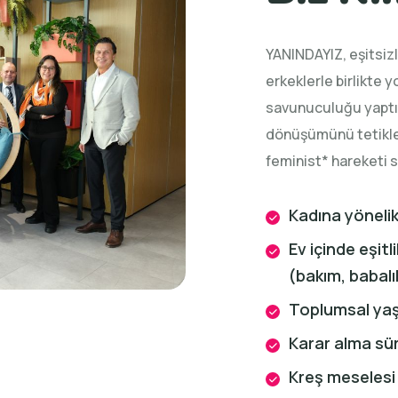
YANINDAYIZ, eşitsizl
erkeklerle birlikte y
savunuculuğu yaptıkla
dönüşümünü tetikledik
feminist* hareketi 
Kadına yöneli
Ev içinde eşitl
(bakım, babalık
Toplumsal yaş
Karar alma sür
Kreş meselesi