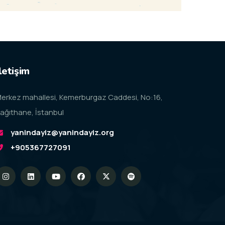
letişim
erkez mahallesi, Kemerburgaz Caddesi, No:16,
ağıthane, İstanbul
yanindayiz@yanindayiz.org
+905367727091