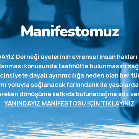
Manifestomuz
IZ Derneği üyelerinin evrensel insan hakları 
ğlanması konusunda taahhütte bulunmasını sağl
 cinsiyete dayalı ayırımcılığa neden olan her t
lımı yoluyla sağlanacak farkındalık ile yasalar
reken dönüşüme katkıda bulunacağına söz ver
YANINDAYIZ MANİFESTOSU İÇİN TIKLAYINIZ