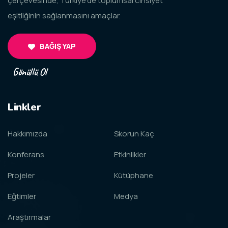
çerçevesinde, Türkiye’de toplumsal cinsiyet
eşitliğinin sağlanmasını amaçlar.
BAĞIŞ YAP
Gönüllü Ol
Linkler
Hakkımızda
Skorun Kaç
Konferans
Etkinlikler
Projeler
Kütüphane
Eğtimler
Medya
Araştırmalar