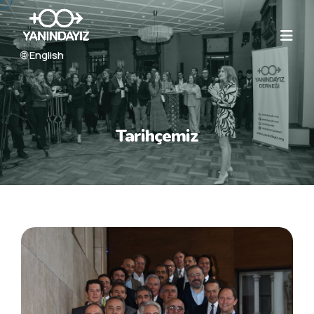
🌐 English
Tarihçemiz