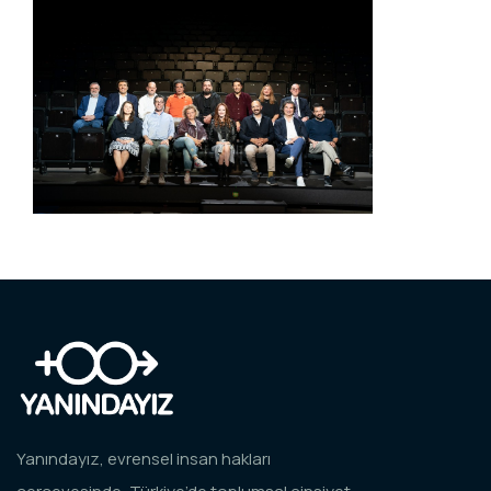
Yanındayız, evrensel insan hakları