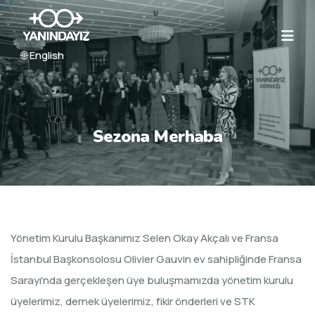
🌐 English
Sezona Merhaba
Yönetim Kurulu Başkanımız Selen Okay Akçalı ve Fransa
İstanbul Başkonsolosu Olivier Gauvin ev sahipliğinde Fransa
Sarayı'nda gerçekleşen üye buluşmamızda yönetim kurulu
üyelerimiz, dernek üyelerimiz, fikir önderleri ve STK