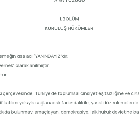
ANA TÜZÜĞÜ
I.BÖLÜM
KURULUŞ HÜKÜMLERİ
rneğin kısa adı “YANINDAYIZ”dır.
rnek” olarak anılmıştır.
tur.
 çerçevesinde, Türkiye’de toplumsal cinsiyet eşitsizliğine ve cins
if katılımı yoluyla sağlanacak farkındalık ile, yasal düzenlemele
a bulunmayı amaçlayan, demokrasiye, laik hukuk devletine bağlı,