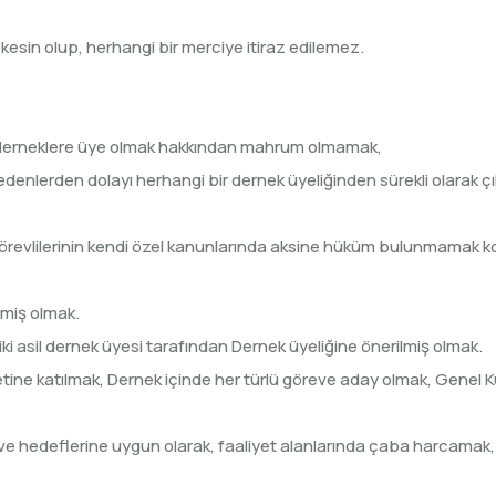
kesin olup, herhangi bir merciye itiraz edilemez.
 derneklere üye olmak hakkından mahrum olmamak,
denlerden dolayı herhangi bir dernek üyeliğinden sürekli olarak ç
evlilerinin kendi özel kanunlarında aksine hüküm bulunmamak koşu
emiş olmak.
iki asil dernek üyesi tarafından Dernek üyeliğine önerilmiş olmak.
yetine katılmak, Dernek içinde her türlü göreve aday olmak, Genel K
 ve hedeflerine uygun olarak, faaliyet alanlarında çaba harcamak