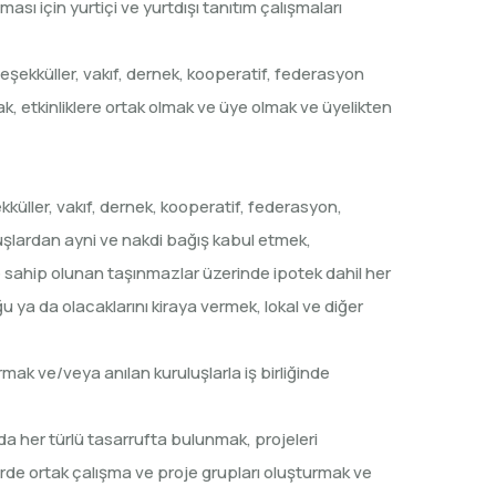
ası için yurtiçi ve yurtdışı tanıtım çalışmaları
 teşekküller, vakıf, dernek, kooperatif, federasyon
ak, etkinliklere ortak olmak ve üye olmak ve üyelikten
kküller, vakıf, dernek, kooperatif, federasyon,
uşlardan ayni ve nakdi bağış kabul etmek,
rde sahip olunan taşınmazlar üzerinde ipotek dahil her
u ya da olacaklarını kiraya vermek, lokal ve diğer
urmak ve/veya anılan kuruluşlarla iş birliğinde
a her türlü tasarrufta bulunmak, projeleri
dirde ortak çalışma ve proje grupları oluşturmak ve