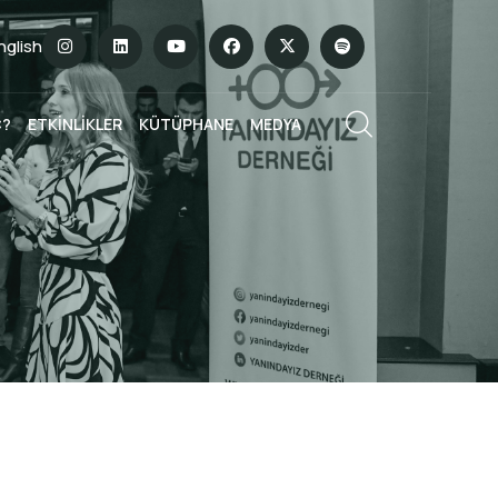
English
Ç?
ETKİNLİKLER
KÜTÜPHANE
MEDYA