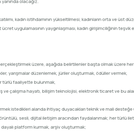
n yanında olacağız.
katılımı, kadın istihdamının yükseltilmesi, kadınların orta ve üst d
t ücret uygulamasının yaygınlaşması, kadın girişimciliğinin teşvik
erçekleştirmek üzere, aşağıda belirtilenler başta olmak üzere her t
kler, yarışmalar düzenlemek, jüriler oluşturmak, ödüller vermek,
er türlü faaliyette bulunmak,
, iş ve çalışma hayatı, bilişim teknolojisi, elektronik ticaret ve bu
östermek istedikleri alanda ihtiyaç duyacakları teknik ve mali deste
görüntülü, sesli, dijital iletişim aracından faydalanmak; her türlü i
ine dayalı platform kurmak, arşiv oluşturmak;