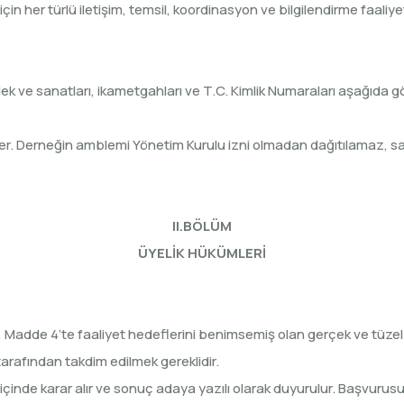
çin her türlü iletişim, temsil, koordinasyon ve bilgilendirme faali
ek ve sanatları, ikametgahları ve T.C. Kimlik Numaraları aşağıda gös
er. Derneğin amblemi Yönetim Kurulu izni olmadan dağıtılamaz, sa
II.BÖLÜM
ÜYELİK HÜKÜMLERİ
, Madde 4’te faaliyet hedeflerini benimsemiş olan gerçek ve tüzel k
e tarafından takdim edilmek gereklidir.
çinde karar alır ve sonuç adaya yazılı olarak duyurulur. Başvuru