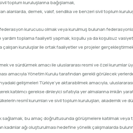
i sivil toplum kuruluşlarına bağışlamak,
an alanlarda, dernek, vakıf, sendika ve benzeri sivil toplum kurulu
a federasyon kurucusu olmak veya kurulmuş bulunan federasyonla
yardım toplama faaliyeti yapmak, koşullu ya da koşulsuz vasiyet
lışan kuruluşlar ile ortak faaliyetler ve projeler gerçekleştirmek
irmek ve sürdürmek amacı ile uluslararası resmi ve özel kurumlar üy
ası amacıyla Yönetim Kurulu tarafından gerekli görülecek yerlerde
yadaki gelişmeleri Türkiye’ye aktarabilmek amacıyla, uluslararası 
erek katılımcı gerekse dinleyici sıfatıyla yer almalarına imkân yar
 ülkelerin resmî kurumları ve sivil toplum kuruluşları, akademik ve dü
çerik sağlamak, bu amaç doğrultusunda görüşmelere katılmak veya 
an kadınlar ağı oluşturulması hedefine yönelik çalışmalarda bulun