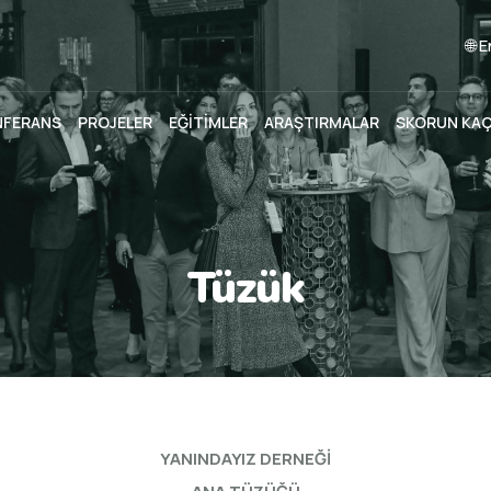
🌐 
NFERANS
PROJELER
EĞİTİMLER
ARAŞTIRMALAR
SKORUN KA
Tüzük
YANINDAYIZ DERNEĞİ