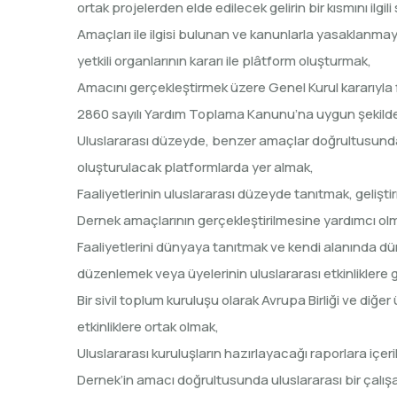
ortak projelerden elde edilecek gelirin bir kısmını ilgil
Amaçları ile ilgisi bulunan ve kanunlarla yasaklanmay
yetkili organlarının kararı ile plâtform oluşturmak,
Amacını gerçekleştirmek üzere Genel Kurul kararıyl
2860 sayılı Yardım Toplama Kanunu’na uygun şekilde 
Uluslararası düzeyde, benzer amaçlar doğrultusunda ça
oluşturulacak platformlarda yer almak,
Faaliyetlerinin uluslararası düzeyde tanıtmak, gelişt
Dernek amaçlarının gerçekleştirilmesine yardımcı olm
Faaliyetlerini dünyaya tanıtmak ve kendi alanında dün
düzenlemek veya üyelerinin uluslararası etkinliklere g
Bir sivil toplum kuruluşu olarak Avrupa Birliği ve diğer
etkinliklere ortak olmak,
Uluslararası kuruluşların hazırlayacağı raporlara i
Dernek’in amacı doğrultusunda uluslararası bir çalış