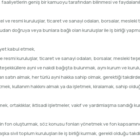
 faaliyetlerin geniş bir kamuoyu tarafından bilinmesi ve faydalanılm
el ve resmi kuruluşlar, ticaret ve sanayi odaları, borsalar, mesleki
ğrudan doğruya veya bunlara bağlı olan kuruluşlar ile iş birliği yapm
siyet kabul etmek,
 resmi kuruluşlar, ticaret ve sanayi odaları, borsalar, mesleki teşe
i teşekküllere ayni ve nakdi bağışta bulunmak, aynı kurum ve kurul
zları satın almak, her türlü ayni hakka sahip olmak, gerektiği takdi
 etmek, kullanım hakkını almak ya da işletmek, kiralamak, sahip olduğ
mek, ortaklıklar, iktisadi işletmeler, vakıf ve yardımlaşma sandığı k
çin fon oluşturmak, söz konusu fonları yönetmek ve fon kapsamınd
a sivil toplum kuruluşları ile iş birliği kurmak, gerekli olduğu tak