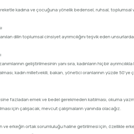
eketle kadına ve çocuğuna yönelik bedensel, ruhsal, toplumsal 
sı
nılan dilin toplumsal cinsiyet ayrımcılığını teşvik eden unsurlardan arı
ı
mlarının geliştirilmesinin yanı sıra, kadınların hiçbir ayrımcılıkla
ması, kadın milletvekili, bakan, yönetici oranlarının yüzde 50’ye ç
demesine fazladan emek ve bedel gerekmeden katılması, okuma ya
rılması için çalışacak, mevcut çalışmaların yanında olacağız.
 ve erkeğin ortak sorumluluğu haline getirilmesi için, özellikle erk