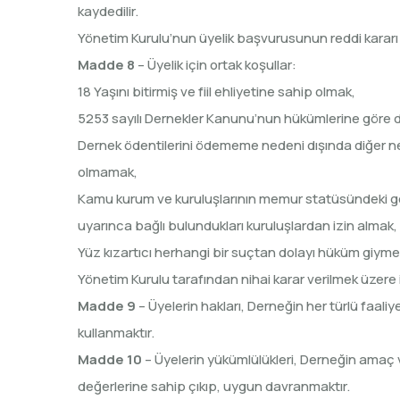
kaydedilir.
Yönetim Kurulu’nun üyelik başvurusunun reddi kararı 
Madde 8
– Üyelik için ortak koşullar:
18 Yaşını bitirmiş ve fiil ehliyetine sahip olmak,
5253 sayılı Dernekler Kanunu’nun hükümlerine göre
Dernek ödentilerini ödememe nedeni dışında diğer ne
olmamak,
Kamu kurum ve kuruluşlarının memur statüsündeki gör
uyarınca bağlı bulundukları kuruluşlardan izin almak,
Yüz kızartıcı herhangi bir suçtan dolayı hüküm giym
Yönetim Kurulu tarafından nihai karar verilmek üzere 
Madde 9
– Üyelerin hakları, Derneğin her türlü faali
kullanmaktır.
Madde 10
– Üyelerin yükümlülükleri, Derneğin amaç
değerlerine sahip çıkıp, uygun davranmaktır.