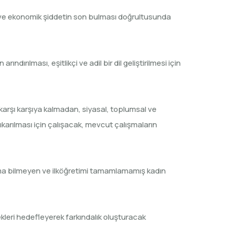
ve ekonomik şiddetin son bulması doğrultusunda
ndırılması, eşitlikçi ve adil bir dil geliştirilmesi için
 karşı karşıya kalmadan, siyasal, toplumsal ve
ıkarılması için çalışacak, mevcut çalışmaların
zma bilmeyen ve ilköğretimi tamamlamamış kadın
ekleri hedefleyerek farkındalık oluşturacak