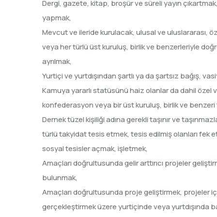
Dergi, gazete, kitap, broşür ve süreli yayın çıkartmak,
yapmak,
Mevcut ve ileride kurulacak, ulusal ve uluslararası, öz
veya her türlü üst kuruluş, birlik ve benzerleriyle do
ayrılmak,
Yurtiçi ve yurtdışından şartlı ya da şartsız bağış, va
Kamuya yararlı statüsünü haiz olanlar da dahil özel ve
konfederasyon veya bir üst kuruluş, birlik ve benzer
Dernek tüzel kişiliği adına gerekli taşınır ve taşınma
türlü takyidat tesis etmek, tesis edilmiş olanları fek
sosyal tesisler açmak, işletmek,
Amaçları doğrultusunda gelir arttırıcı projeler geliştir
bulunmak,
Amaçları doğrultusunda proje geliştirmek, projeler i
gerçekleştirmek üzere yurtiçinde veya yurtdışında başk