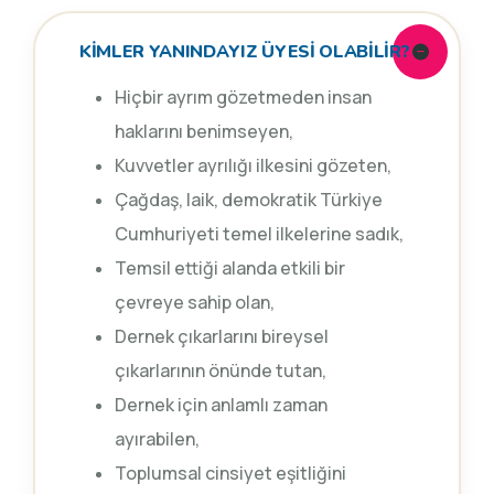
KİMLER YANINDAYIZ ÜYESİ OLABİLİR?
Hiçbir ayrım gözetmeden insan
haklarını benimseyen,
Kuvvetler ayrılığı ilkesini gözeten,
Çağdaş, laik, demokratik Türkiye
Cumhuriyeti temel ilkelerine sadık,
Temsil ettiği alanda etkili bir
çevreye sahip olan,
Dernek çıkarlarını bireysel
çıkarlarının önünde tutan,
Dernek için anlamlı zaman
ayırabilen,
Toplumsal cinsiyet eşitliğini