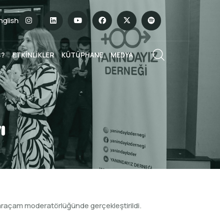
English
Ç?
ETKİNLİKLER
KÜTÜPHANE
MEDYA
ı
raçam moderatörlüğünde gerçekleştirildi.