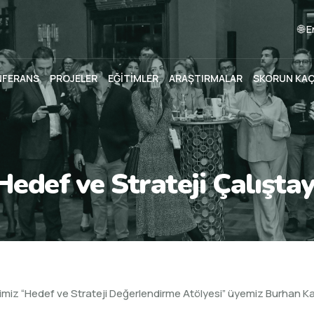
🌐 
NFERANS
PROJELER
EĞİTİMLER
ARAŞTIRMALAR
SKORUN KA
Hedef ve Strateji Çalıştay
iz “Hedef ve Strateji Değerlendirme Atölyesi” üyemiz Burhan Ka