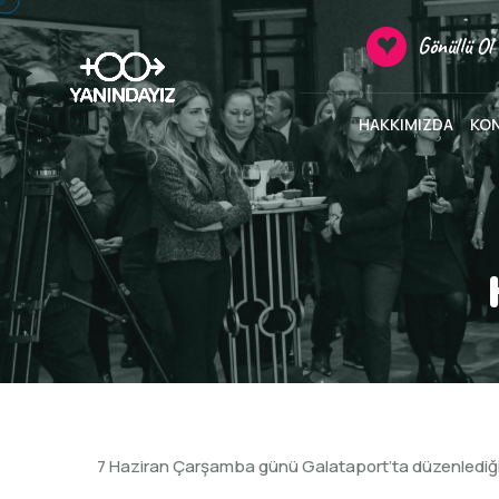
Gönüllü Ol
HAKKIMIZDA
KO
7 Haziran Çarşamba günü Galataport’ta düzenlediğim