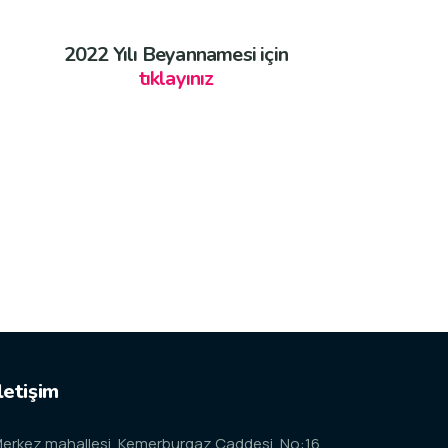
2022 Yılı Beyannamesi için
tıklayınız
letişim
erkez mahallesi, Kemerburgaz Caddesi, No:16,