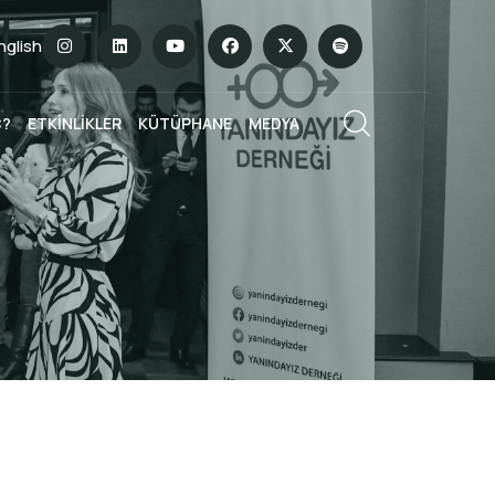
English
Ç?
ETKİNLİKLER
KÜTÜPHANE
MEDYA