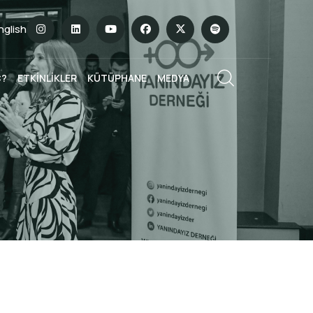
English
Ç?
ETKİNLİKLER
KÜTÜPHANE
MEDYA