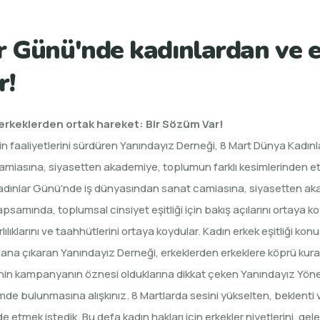
r Günü'nde kadınlardan ve 
r!
erkeklerden ortak hareket: Bir Sözüm Var!
ği için faaliyetlerini sürdüren Yanındayız Derneği, 8 Mart Dünya Kadın
sına, siyasetten akademiye, toplumun farklı kesimlerinden etki 
adınlar Günü’nde iş dünyasından sanat camiasına, siyasetten akade
psamında, toplumsal cinsiyet eşitliği için bakış açılarını ortaya koy
lıklarını ve taahhütlerini ortaya koydular. Kadın erkek eşitliği ko
plana çıkaran Yanındayız Derneği, erkeklerden erkeklere köprü kur
’nin kampanyanın öznesi olduklarına dikkat çeken Yanındayız Yöne
bulunmasına alışkınız. 8 Martlarda sesini yükselten, beklenti ve
 etmek istedik. Bu defa kadın hakları için erkekler niyetlerini, ge