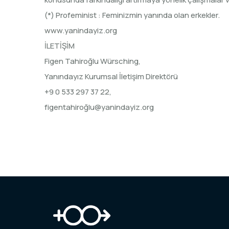
(*) Profeminist : Feminizmin yanında olan erkekler.
www.yanindayiz.org
İLETİŞİM
Figen Tahiroğlu Würsching,
Yanındayız Kurumsal İletişim Direktörü
+9 0 533 297 37 22,
figentahiroğ
lu@yanindayiz.org