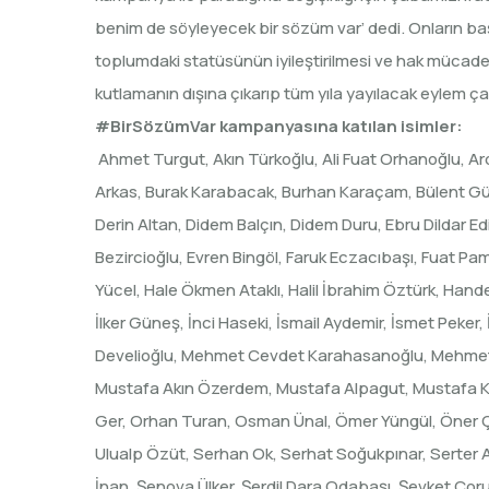
benim de söyleyecek bir sözüm var’ dedi. Onların başl
toplumdaki statüsünün iyileştirilmesi ve hak mücadele
kutlamanın dışına çıkarıp tüm yıla yayılacak eylem
#BirSözümVar kampanyasına katılan isimler:
Ahmet Turgut, Akın Türkoğlu, Ali Fuat Orhanoğlu, Ard
Arkas, Burak Karabacak, Burhan Karaçam, Bülent Gür
Derin Altan, Didem Balçın, Didem Duru, Ebru Dildar Ed
Bezircioğlu, Evren Bingöl, Faruk Eczacıbaşı, Fuat P
Yücel, Hale Ökmen Ataklı, Halil İbrahim Öztürk, Hand
İlker Güneş, İnci Haseki, İsmail Aydemir, İsmet Peker, 
Develioğlu, Mehmet Cevdet Karahasanoğlu, Mehmet U
Mustafa Akın Özerdem, Mustafa Alpagut, Mustafa Ke
Ger, Orhan Turan, Osman Ünal, Ömer Yüngül, Öner Çe
Ulualp Özüt, Serhan Ok, Serhat Soğukpınar, Serter A
İnan, Şenova Ülker, Şerdil Dara Odabaşı, Şevket Çor