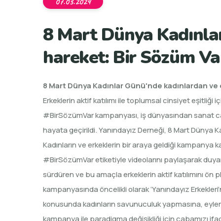
07.03.2024
8 Mart Dünya Kadınla
hareket: Bir Sözüm Va
8 Mart Dünya Kadınlar Günü'nde kadınlardan ve 
Erkeklerin aktif katılımı ile toplumsal cinsiyet eşitli
#BirSözümVar kampanyası, iş dünyasından sanat camia
hayata geçirildi. Yanındayız Derneği, 8 Mart Dünya K
Kadınların ve erkeklerin bir araya geldiği kampanya ka
#BirSözümVar etiketiyle videolarını paylaşarak duyarlı
sürdüren ve bu amaçla erkeklerin aktif katılımını ön 
kampanyasında öncelikli olarak ‘Yanındayız Erkekleri
konusunda kadınların savunuculuk yapmasına, eylemde 
kampanya ile paradigma değişikliği için çabamızı ifade