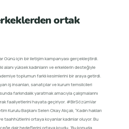
erkeklerden ortak
lar Günü için bir iletişim kampanyası gerçekleştirdi.
alanı yüksek kadınların ve erkeklerin desteğiyle
miye toplumun farklı kesimlerini bir araya getirdi.
an iş insanları, sanatçılar ve kurum temsilcileri
nusunda farkındalık yaratmak amacıyla çalışmalarını
arak faaliyetlerini hayata geçiriyor. #BirSözümVar
tim Kurulu Başkanı Selen Okay Akçalı, “Kadın hakları
 taahhütlerini ortaya koyanlar kadınlar oluyor. Bu
leceğe dair hedeflerini ortaya koydu, ‘Bu konuda