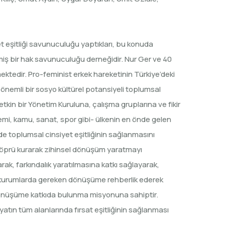
iyet eşitliği savunuculuğu yaptıkları, bu konuda
lenmiş bir hak savunuculuğu derneğidir. Nur Ger ve 40
ektedir. Pro-feminist erkek hareketinin Türkiye’deki
n önemli bir sosyo kültürel potansiyeli toplumsal
etkin bir Yönetim Kuruluna, çalışma gruplarına ve fikir
emi, kamu, sanat, spor gibi- ülkenin en önde gelen
’de toplumsal cinsiyet eşitliğinin sağlanmasını
 köprü kurarak zihinsel dönüşüm yaratmayı
ak, farkındalık yaratılmasına katkı sağlayarak,
da ve kurumlarda gereken dönüşüme rehberlik ederek
 dönüşüme katkıda bulunma misyonuna sahiptir.
ayatın tüm alanlarında fırsat eşitliğinin sağlanması