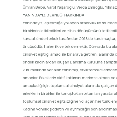
Ümran Beba, Varol Yaşaroğlu, Verda Emiroğlu, Yılmaz 
YANINDAYIZ DERNEĞİ HAKKINDA
Yanındayız, eşitsizliğe yol açan ataerkillik ile mücadel
birbirlerini etkiledikleri ve zihin dönüşümünü tetikled
kanaat önderi erkek tarafından 2018’de kurulmuştur, 2
öncüsüdür, halen ilk ve tek dernektir. Dünyada bu alan
cinsiyet eşitliği amacı ile bir araya getiren, alanınd
önderi kadınlardan oluşan Danışma Kuruluna sahiptir.
kurumlarında yer alan tanınmış, etkili temsilcilerind
amaçlar. Erkeklerin aktif katılımını merkeze alması
amaçladığı için toplumsal cinsiyet alanında çalışan d
erkeklerin birbirleri ile konuştukları ortamları yarat
toplumsal cinsiyet eşitsizliğine yol açan her türlü
Kadına yönelik şiddetin ve ayrımcılığın sonlandırılmas
konusunda farkındalığı artırmaya yönelik çalışmalar 