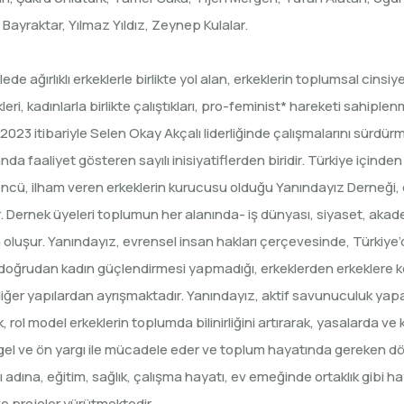
Bayraktar, Yılmaz Yıldız, Zeynep Kulalar.
ede ağırlıklı erkeklerle birlikte yol alan, erkeklerin toplumsal cins
ikleri, kadınlarla birlikte çalıştıkları, pro-feminist* hareketi sahip
023 itibariyle Selen Okay Akçalı liderliğinde çalışmalarını sürdürm
da faaliyet gösteren sayılı inisiyatiflerden biridir. Türkiye içinde
a öncü, ilham veren erkeklerin kurucusu olduğu Yanındayız Derneği, 
 Dernek üyeleri toplumun her alanında- iş dünyası, siyaset, akad
en oluşur. Yanındayız, evrensel insan hakları çerçevesinde, Türkiye
 ve doğrudan kadın güçlendirmesi yapmadığı, erkeklerden erkeklere
iğer yapılardan ayrışmaktadır. Yanındayız, aktif savunuculuk yapar
arak, rol model erkeklerin toplumda bilinirliğini artırarak, yasalar
 engel ve ön yargı ile mücadele eder ve toplum hayatında gereken
ı adına, eğitim, sağlık, çalışma hayatı, ev emeğinde ortaklık gibi h
ve projeler yürütmektedir.