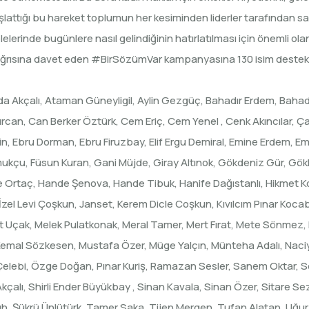
attığı bu hareket toplumun her kesiminden liderler tarafından sahip
lerinde bugünlere nasıl gelindiğinin hatırlatılması için önemli ol
 çağrısına davet eden #BirSözümVar kampanyasına 130 isim destek 
a Akçalı, Ataman Güneyligil, Aylin Gezgüç, Bahadır Erdem, Bahadır
can, Can Berker Öztürk, Cem Eriç, Cem Yenel , Cenk Akıncılar, Ç
in, Ebru Dorman, Ebru Firuzbay, Elif Ergu Demiral, Emine Erdem, Em
amukçu, Füsun Kuran, Gani Müjde, Giray Altınok, Gökdeniz Gür, Gö
e Ortaç, Hande Şenova, Hande Tibuk, Hanife Dağıstanlı, Hikmet Koyu
İzel Levi Çoşkun, Janset, Kerem Dicle Coşkun, Kıvılcım Pınar Kocabıy
çak, Melek Pulatkonak, Meral Tamer, Mert Fırat, Mete Sönmez,
mal Sözkesen, Mustafa Özer, Müge Yalçın, Münteha Adalı, Naciy
lebi, Özge Doğan, Pınar Kuriş, Ramazan Sesler, Sanem Oktar, Se
kçalı, Shirli Ender Büyükbay , Sinan Kavala, Sinan Özer, Sitare
uh, Şükrü Ünlütürk, Tamer Saka, Tijen Mergen, Tufan Alatan, Uğur 