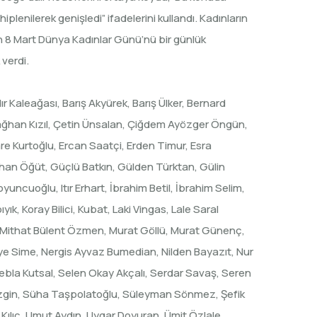
lenilerek genişledi” ifadelerini kullandı. Kadınların
an 8 Mart Dünya Kadınlar Günü’nü bir günlük
verdi.
 Kaleağası, Barış Akyürek, Barış Ülker, Bernard
ağhan Kızıl, Çetin Ünsalan, Çiğdem Ayözger Öngün,
re Kurtoğlu, Ercan Saatçi, Erden Timur, Esra
khan Öğüt, Güçlü Batkın, Gülden Türktan, Gülin
ncuoğlu, Itır Erhart, İbrahim Betil, İbrahim Selim,
ık, Koray Bilici, Kubat, Laki Vingas, Lale Saral
 Mithat Bülent Özmen, Murat Göllü, Murat Günenç,
e Sime, Nergis Ayvaz Bumedian, Nilden Bayazıt, Nur
bla Kutsal, Selen Okay Akçalı, Serdar Savaş, Seren
 Sezgin, Süha Taşpolatoğlu, Süleyman Sönmez, Şefik
Kılıç, Umut Aydın, Uygar Doyuran, Ümit Özlale,