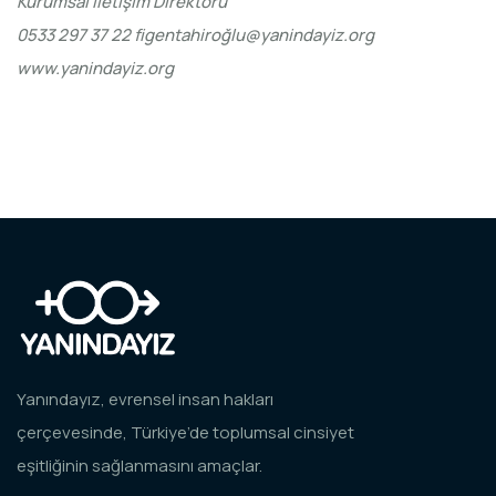
Kurumsal İletişim Direktörü
0533 297 37 22
figentahiroğ
lu@yanindayiz.org
www.yanindayiz.org
Yanındayız, evrensel insan hakları
çerçevesinde, Türkiye’de toplumsal cinsiyet
eşitliğinin sağlanmasını amaçlar.