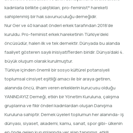
kadınlarla birlikte çalıştıkları, pro-feminist* hareketi
sahiplenmiş bir hak savunuculuğu derneğidir.
Nur Ger ve 40 kanaat önderi erkek tarafından 2018’de
kuruldu. Pro-feminist erkek hareketinin Türkiye’deki
öncüsüdür, halen ilk ve tek dernektir. Dünyada bu alanda
faaliyet gösteren sayılı inisiyatiflerden biridir. Dünya’daki 4.
büyük oluşum olarak kurulmuştur.
Türkiye içinden önemli bir sosyo kültürel potansiyeli
toplumsal cinsiyet eşitliği amacı ile bir araya getiren,
alanında öncü, ilham veren erkeklerin kurucusu olduğu
YANINDAYIZ Derneği, etkin bir Yönetim Kuruluna, çalışma
gruplarına ve fikir önderi kadınlardan oluşan Danışma
Kuruluna sahiptir. Dernek üyeleri toplumun her alanında- iş
dünyası, siyaset, akademi, kamu, sanat, spor gibi- ülkenin
en önde gelen kurumlarında yer alan tanınmış, etkili