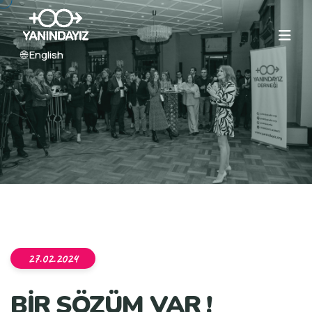
🌐 English
27.02.2024
BİR SÖZÜM VAR !