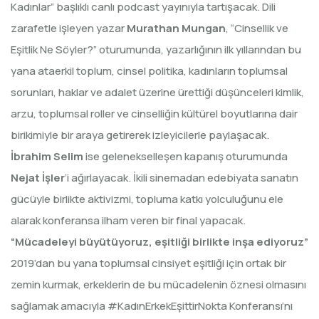
Kadınlar” başlıklı canlı podcast yayınıyla tartışacak. Dili
zarafetle işleyen yazar
Murathan Mungan
, “Cinsellik ve
Eşitlik Ne Söyler?” oturumunda, yazarlığının ilk yıllarından bu
yana ataerkil toplum, cinsel politika, kadınların toplumsal
sorunları, haklar ve adalet üzerine ürettiği düşünceleri kimlik,
arzu, toplumsal roller ve cinselliğin kültürel boyutlarına dair
birikimiyle bir araya getirerek izleyicilerle paylaşacak.
İbrahim Selim
ise gelenekselleşen kapanış oturumunda
Nejat İşler
’i ağırlayacak. İkili sinemadan edebiyata sanatın
gücüyle birlikte aktivizmi, topluma katkı yolculuğunu ele
alarak konferansa ilham veren bir final yapacak.
“Mücadeleyi büyütüyoruz, eşitliği birlikte inşa ediyoruz”
2019’dan bu yana toplumsal cinsiyet eşitliği için ortak bir
zemin kurmak, erkeklerin de bu mücadelenin öznesi olmasını
sağlamak amacıyla #KadınErkekEşittirNokta Konferansı’nı