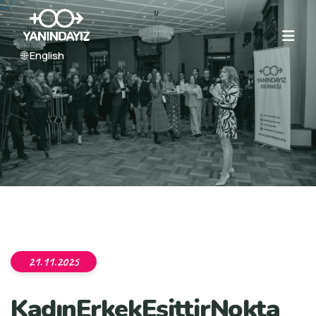
🌐 English
21.11.2025
KadınErkekEşittirNokta