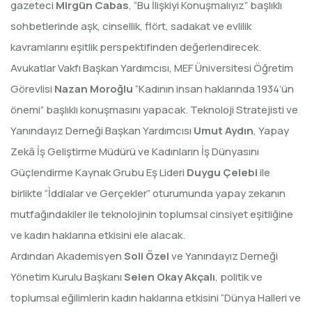
gazeteci
Mirgün Cabas
, “Bu İlişkiyi Konuşmalıyız” başlıklı
sohbetlerinde aşk, cinsellik, flört, sadakat ve evlilik
kavramlarını eşitlik perspektifinden değerlendirecek.
Avukatlar Vakfı Başkan Yardımcısı, MEF Üniversitesi Öğretim
Görevlisi
Nazan Moroğlu
“Kadının insan haklarında 1934’ün
önemi” başlıklı konuşmasını yapacak. Teknoloji Stratejisti ve
Yanındayız Derneği Başkan Yardımcısı
Umut Aydın
, Yapay
Zekâ İş Geliştirme Müdürü ve Kadınların İş Dünyasını
Güçlendirme Kaynak Grubu Eş Lideri
Duygu Çelebi
ile
birlikte “İddialar ve Gerçekler” oturumunda yapay zekanın
mutfağındakiler ile teknolojinin toplumsal cinsiyet eşitliğine
ve kadın haklarına etkisini ele alacak.
Ardından Akademisyen
Soli Özel
ve Yanındayız Derneği
Yönetim Kurulu Başkanı
Selen Okay Akçalı
, politik ve
toplumsal eğilimlerin kadın haklarına etkisini “Dünya Halleri ve