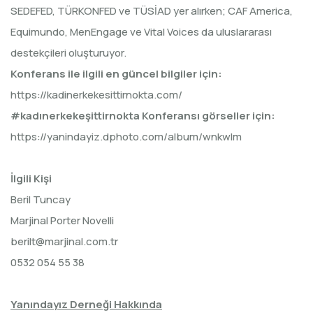
SEDEFED, TÜRKONFED ve TÜSİAD yer alırken; CAF America,
Equimundo, MenEngage ve Vital Voices da uluslararası
destekçileri oluşturuyor.
Konferans ile ilgili en güncel bilgiler için:
https://kadinerkekesittirnokta.com/
#kadınerkekeşittirnokta Konferansı görseller için:
https://yanindayiz.dphoto.com/album/wnkwlm
İlgili Kişi
Beril Tuncay
Marjinal Porter Novelli
berilt@marjinal.com.tr
0532 054 55 38
Yanındayız Derneği Hakkında