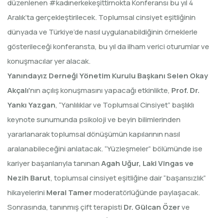
düzenlenen #kadınerkekeşittirnokta Konferansı bu yıl 4
Aralık’ta gerçekleştirilecek. Toplumsal cinsiyet eşitliğinin
dünyada ve Türkiye’de nasıl uygulanabildiğinin örneklerle
gösterileceği konferansta, bu yıl da ilham verici oturumlar ve
konuşmacılar yer alacak.
Yanındayız Derneği Yönetim Kurulu Başkanı Selen Okay
Akçalı’
nın açılış konuşmasını yapacağı etkinlikte,
Prof. Dr.
Yankı Yazgan
, “Yanlılıklar ve Toplumsal Cinsiyet” başlıklı
keynote sunumunda psikoloji ve beyin bilimlerinden
yararlanarak toplumsal dönüşümün kapılarının nasıl
aralanabileceğini anlatacak. “Yüzleşmeler” bölümünde ise
kariyer başarılarıyla tanınan
Agah Uğur, Laki Vingas ve
Nezih Barut
, toplumsal cinsiyet eşitliğine dair “başarısızlık”
hikayelerini
Meral Tamer
moderatörlüğünde paylaşacak.
Sonrasında, tanınmış çift terapisti
Dr. Gülcan Özer
ve