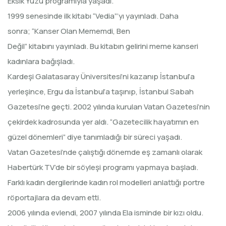
Eksik Yüzü programıyla yaşadı.
1999 senesinde ilk kitabı “Vedia”’yı yayınladı. Daha
sonra; “Kanser Olan Mememdi, Ben
Değil” kitabını yayınladı. Bu kitabın gelirini meme kanseri
kadınlara bağışladı.
Kardeşi Galatasaray Üniversitesi’ni kazanıp İstanbul’a
yerleşince, Ergu da İstanbul’a taşınıp, İstanbul Sabah
Gazetesi’ne geçti. 2002 yılında kurulan Vatan Gazetesi’nin
çekirdek kadrosunda yer aldı. “Gazetecilik hayatımın en
güzel dönemleri” diye tanımladığı bir süreci yaşadı.
Vatan Gazetesi’nde çalıştığı dönemde eş zamanlı olarak
Habertürk TV’de bir söyleşi programı yapmaya başladı.
Farklı kadın dergilerinde kadın rol modelleri anlattığı portre
röportajlara da devam etti.
2006 yılında evlendi, 2007 yılında Ela isminde bir kızı oldu.