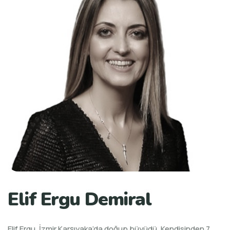
Elif Ergu Demiral
Elif Ergu, İzmir Karşıyaka’da doğup büyüdü. Kendisinden 7