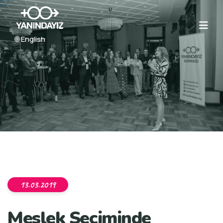
🌐 English
13.03.2019
Meslek Seçiminde