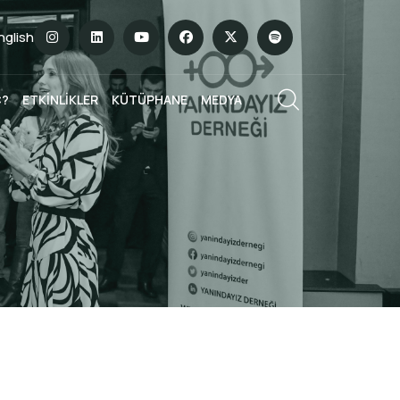
English
Ç?
ETKİNLİKLER
KÜTÜPHANE
MEDYA