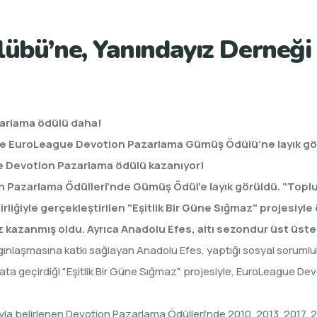
bü’ne, Yanındayız Derneği iş
zarlama ödülü daha!
iyle EuroLeague Devotion Pazarlama Gümüş Ödülü’ne layık g
e Devotion Pazarlama ödülü kazanıyor!
Pazarlama Ödülleri’nde Gümüş Ödül’e layık görüldü. "Toplum
rliğiyle gerçekleştirilen "Eşitlik Bir Güne Sığmaz" projesiy
zanmış oldu. Ayrıca Anadolu Efes, altı sezondur üst üste b
ygınlaşmasına katkı sağlayan Anadolu Efes, yaptığı sosyal soruml
a geçirdiği "Eşitlik Bir Güne Sığmaz" projesiyle, EuroLeague Dev
ıyla belirlenen Devotion Pazarlama Ödülleri’nde 2010, 2013, 2017,