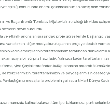
iyet eşitliği konusunda önemli çalışmalara imza atmış olan Yanındayı
rının ve Başantrenör Tomislav Mijatovic’in rol aldığı bir video çalış
k sözlerini şöyle sürdürdü:
ve etkinlik anonsları sırasındaki proje görselleriyle başlangıç ya
ana yansıtırken, diğer medya kuruluşlarının projeye destek vermes
sinin kadın emekçilerinin taraftarlarımız tarafından dakikalarca a
mak amacıyla bir sürpriz hazırladık. Yalnızca kadın taraftarlarım
 forma, yine Çaylak tarafından kulüp binasına asılarak ölümsüzleşti
ın, destekçilerimizin, taraftarlarımızın ve paydaşlarımızın deste
tık. Paylaştığımız mesajlarla problemin yalnızca 8 Mart Dünya Kadı
azanmamızda katkısı bulunan tüm iş ortaklarımıza, partnerlerimize,