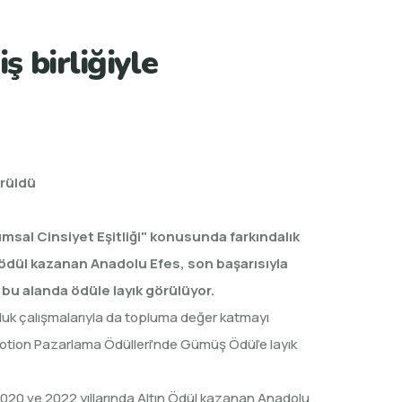
 birliğiyle
örüldü
sal Cinsiyet Eşitliği" konusunda farkındalık
le ödül kazanan Anadolu Efes,
son başarısıyla
u alanda ödüle layık görülüyor.
uluk çalışmalarıyla da topluma değer katmayı
otion Pazarlama Ödülleri'nde Gümüş Ödül’e layık
 2020 ve 2022 yıllarında Altın Ödül kazanan Anadolu