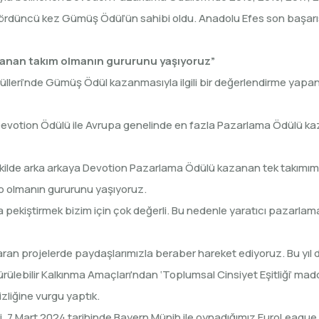
 dördüncü kez Gümüş Ödül’ün sahibi oldu. Anadolu Efes son başar
zanan takım olmanın gururunu yaşıyoruz”
lleri’nde Gümüş Ödül kazanmasıyla ilgili bir değerlendirme yap
evotion Ödülü ile Avrupa genelinde en fazla Pazarlama Ödülü ka
 şekilde arka arkaya Devotion Pazarlama Ödülü kazanan tek takımımız
üp olmanın gururunu yaşıyoruz.
la pekiştirmek bizim için çok değerli. Bu nedenle yaratıcı pazarla
ıkaran projelerde paydaşlarımızla beraber hareket ediyoruz. Bu yı
rdürülebilir Kalkınma Amaçları'ndan ‘Toplumsal Cinsiyet Eşitliği’ ma
izliğine vurgu yaptık.
 7 Mart 2024 tarihinde Bayern Münih ile oynadığımız EuroLeague 