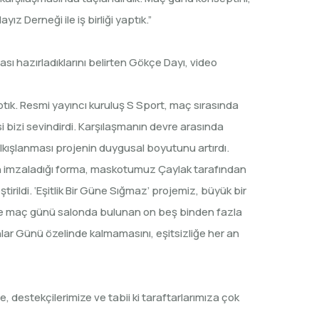
z Derneği ile iş birliği yaptık.”
ması hazırladıklarını belirten Gökçe Dayı, video
ptık. Resmi yayıncı kuruluş S Sport, maç sırasında
i bizi sevindirdi. Karşılaşmanın devre arasında
lkışlanması projenin duygusal boyutunu artırdı.
ızın imzaladığı forma, maskotumuz Çaylak tarafından
rildi. ‘Eşitlik Bir Güne Sığmaz’ projemiz, büyük bir
ğiyle maç günü salonda bulunan on beş binden fazla
nlar Günü özelinde kalmamasını, eşitsizliğe her an
 destekçilerimize ve tabii ki taraftarlarımıza çok