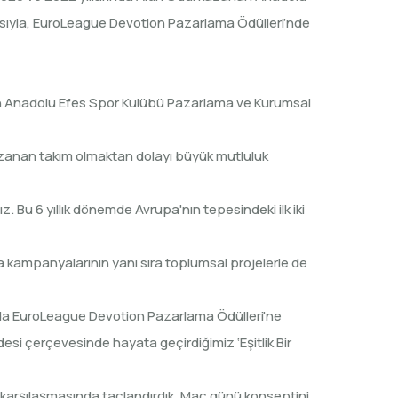
ısıyla, EuroLeague Devotion Pazarlama Ödülleri’nde
an Anadolu Efes Spor Kulübü Pazarlama ve Kurumsal
zanan takım olmaktan dolayı büyük mutluluk
. Bu 6 yıllık dönemde Avrupa'nın tepesindeki ilk iki
ma kampanyalarının yanı sıra toplumsal projelerle de
l da EuroLeague Devotion Pazarlama Ödülleri'ne
ddesi çerçevesinde hayata geçirdiğimiz ‘Eşitlik Bir
karşılaşmasında taçlandırdık. Maç günü konseptini,