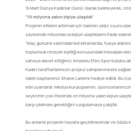
‘8 Mart Dünya Kadınlar Günü’ olarak belirleyerek, cins
“10 milyona yakın kişiye ulaşıldı”
Projenin etkisini artırmak için takımın yıldız oyuncula
sayesinde milyonlarca kişiye ulaştıklarını ifade edere
“Maç gününe salondaki led ekranlarda, fuaye alanında 
toplumsal cinsiyet eşitliği konusundaki mesajları ekr
sahaya davet ettiğimiz Anadolu Efes Spor Kulübü aile
Kadın taraftarlarımızın projeyi sahiplenmesini sağla
takım kaptanımız Shane Larkin’e hediye edildi. Bu özel
etki uyandırdı. Medya kuruluşlarının, sponsorlarımız
seyircinin çok ötesinde on milyona yakın kişiye ulaş
karşı çıkılması gerektiğini vurgulamaya çalıştık.
Bu anlamlı projenin hayata geçirilmesinde ve ödülü k
teşekkür ediyoruz”