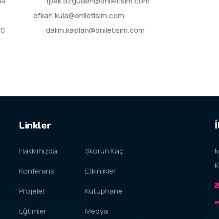
321 07 04
ipek.ozguden@oniletisim.com
 82 40
efkan.kula@oniletisim.com
010 61 90
dalı
m.kaplan@oniletisim.com
Linkler
İ
Hakkımızda
Skorun Kaç
M
K
Konferans
Etkinlikler
Projeler
Kütüphane
Eğtimler
Medya