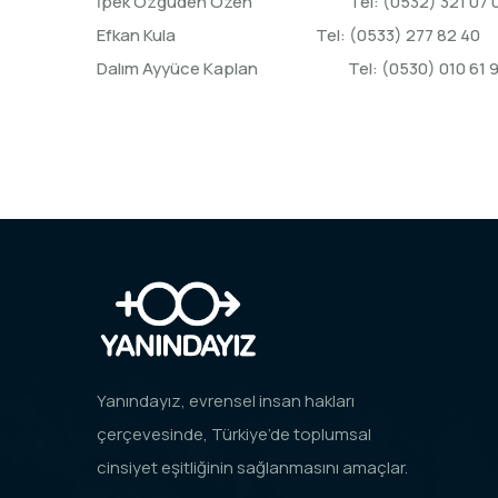
İpek Özgüden Özen Tel: (0532) 
Efkan Kula Tel: (0533) 277
Dalım Ayyüce Kaplan Tel: (0530) 
Yanındayız, evrensel insan hakları
çerçevesinde, Türkiye’de toplumsal
cinsiyet eşitliğinin sağlanmasını amaçlar.