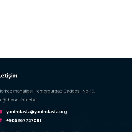
letişim
erkez mahallesi, Kemerburgaz Caddesi, No:16,
ağıthane, İstanbul
yanindayiz@yanindayiz.org
+905367727091