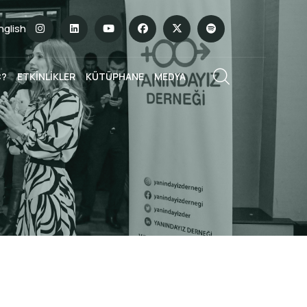
English
Ç?
ETKİNLİKLER
KÜTÜPHANE
MEDYA