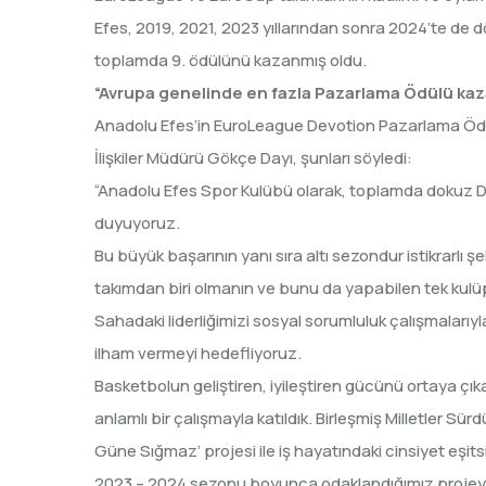
Efes, 2019, 2021, 2023 yıllarından sonra 2024’te de
toplamda 9. ödülünü kazanmış oldu.
“Avrupa genelinde en fazla Pazarlama Ödülü ka
Anadolu Efes’in EuroLeague Devotion Pazarlama Ödü
İlişkiler Müdürü Gökçe Dayı, şunları söyledi:
“Anadolu Efes Spor Kulübü olarak, toplamda dokuz D
duyuyoruz.
Bu büyük başarının yanı sıra altı sezondur istikrarlı
takımdan biri olmanın ve bunu da yapabilen tek kul
Sahadaki liderliğimizi sosyal sorumluluk çalışmalarıy
ilham vermeyi hedefliyoruz.
Basketbolun geliştiren, iyileştiren gücünü ortaya ç
anlamlı bir çalışmayla katıldık. Birleşmiş Milletler Sü
Güne Sığmaz’ projesi ile iş hayatındaki cinsiyet eşits
2023 – 2024 sezonu boyunca odaklandığımız projeyi,