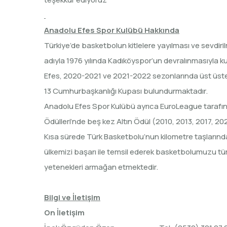
Anadolu Efes Spor Kulübü Hakkında
Türkiye’de basketbolun kitlelere yayılması ve sevdi
adıyla 1976 yılında Kadıköyspor’un devralınmasıyla ku
Efes, 2020-2021 ve 2021-2022 sezonlarında üst üste
13 Cumhurbaşkanlığı Kupası bulundurmaktadır.
Anadolu Efes Spor Kulübü ayrıca EuroLeague tarafın
Ödülleri’nde beş kez Altın Ödül (2010, 2013, 2017, 
Kısa sürede Türk Basketbolu’nun kilometre taşlarınd
ülkemizi başarı ile temsil ederek basketbolumuzu tüm
yetenekleri armağan etmektedir.
Bilgi ve İletişim
On İletişim