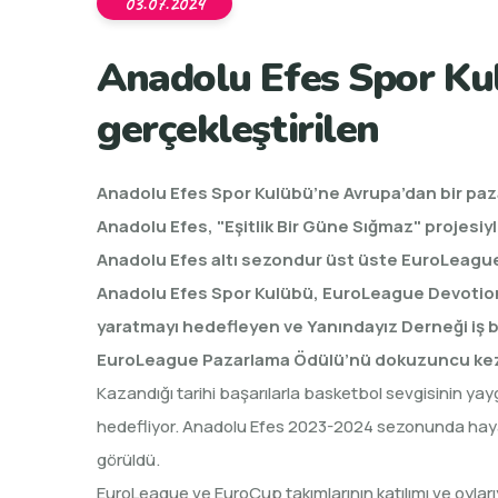
03.07.2024
Anadolu Efes Spor Kulü
gerçekleştirilen
Anadolu Efes Spor Kulübü’ne Avrupa’dan bir pa
Anadolu Efes, "Eşitlik Bir Güne Sığmaz" projes
Anadolu Efes altı sezondur üst üste EuroLeagu
Anadolu Efes Spor Kulübü, EuroLeague Devotion 
yaratmayı hedefleyen ve Yanındayız Derneği iş bi
EuroLeague Pazarlama Ödülü’nü dokuzuncu kez ka
Kazandığı tarihi başarılarla basketbol sevgisinin ya
hedefliyor. Anadolu Efes 2023-2024 sezonunda hayat
görüldü.
EuroLeague ve EuroCup takımlarının katılımı ve oylar