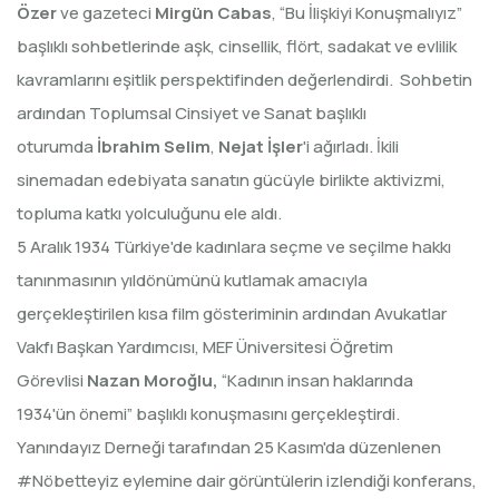
Özer
ve gazeteci
Mirgün Cabas
, “Bu İlişkiyi Konuşmalıyız”
başlıklı sohbetlerinde aşk, cinsellik, flört, sadakat ve evlilik
kavramlarını eşitlik perspektifinden değerlendirdi. Sohbetin
ardından Toplumsal Cinsiyet ve Sanat başlıklı
oturumda
İbrahim Selim
,
Nejat İşler
'i ağırladı. İkili
sinemadan edebiyata sanatın gücüyle birlikte aktivizmi,
topluma katkı yolculuğunu ele aldı.
5 Aralık 1934 Türkiye'de kadınlara seçme ve seçilme hakkı
tanınmasının yıldönümünü kutlamak amacıyla
gerçekleştirilen kısa film gösteriminin ardından Avukatlar
Vakfı Başkan Yardımcısı, MEF Üniversitesi Öğretim
Görevlisi
Nazan Moroğlu,
“Kadının insan haklarında
1934'ün önemi” başlıklı konuşmasını gerçekleştirdi.
Yanındayız Derneği tarafından 25 Kasım'da düzenlenen
#Nöbetteyiz eylemine dair görüntülerin izlendiği konferans,