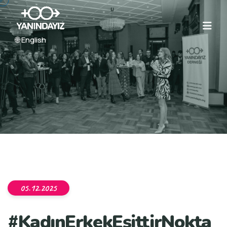
🌐 English
05.12.2025
#KadınErkekEşittirNokta