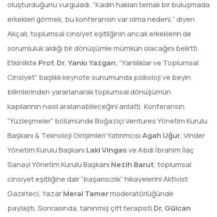
oluşturduğunu vurguladı. “Kadın hakları temalı bir buluşmada
erkekleri görmek, bu konferansın var olma nedeni,” diyen
Akçalı, toplumsal cinsiyet eşitliğinin ancak erkeklerin de
sorumluluk aldığı bir dönüşümle mümkün olacağını belirtti.
Etkinlikte
Prof. Dr. Yankı Yazgan
, “Yanlılıklar ve Toplumsal
Cinsiyet” başlıklı keynote sunumunda psikoloji ve beyin
bilimlerinden yararlanarak toplumsal dönüşümün
kapılarının nasıl aralanabileceğini anlattı. Konferansın
“Yüzleşmeler” bölümünde Boğaziçi Ventures Yönetim Kurulu
Başkanı & Teknoloji Girişimleri Yatırımcısı
Agah Uğur
, Vinder
Yönetim Kurulu Başkanı
Laki Vingas
ve Abdi İbrahim İlaç
Sanayi Yönetim Kurulu Başkanı
Nezih Barut
, toplumsal
cinsiyet eşitliğine dair “başarısızlık” hikayelerini Aktivist
Gazeteci, Yazar
Meral Tamer
moderatörlüğünde
paylaştı. Sonrasında, tanınmış çift terapisti
Dr. Gülcan