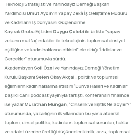
Teknoloji Stratejisti ve Yanındayız Derneği Başkan
Yardımcısı
Umut Aydın
'ın Yapay Zekâ İş Geliştirme Müdürü
ve Kadınların İş Dünyasını Güçlendirme
Kaynak Grubu Eş Lideri
Duygu Çelebi
ile birlikte “yapay
zekanın mutfağındakiler ile teknolojinin toplumsal cinsiyet
eşitliğine ve kadın haklarına etkisini” ele aldığı “İddialar ve
Gerçekler” oturumuyla sürdü.
Akademisyen
Soli Özel
ve Yanındayız Derneği Yönetim
Kurulu Başkanı
Selen Okay Akçalı
, politik ve toplumsal
eğilimlerin kadın haklarına etkisini “Dünya Halleri ve Kadınlar”
başlıklı canlı podcast yayınıyla tartıştı. Konferansın finalinde
ise yazar
Murathan Mungan
, “Cinsellik ve Eşitlik Ne Söyler?”
oturumunda, yazarlığının ilk yıllarından bu yana ataerkil
toplum, cinsel politika, kadınların toplumsal sorunları, haklar
ve adalet üzerine ürettiği düşünceleri kimlik, arzu, toplumsal