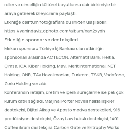
roller ve cinselliğin kültürel boyutlarına dair birikimiyle bir
araya getirerek izleyicilerle paylaştı.
Etkinliğe dair tüm fotoğraflara bu linkten ulaşılabilir:
https://yanindayiz.dphoto.com/
album/xan2xydh
Etkinliğin sponsor ve destekçileri
Mekan sponsoru Türkiye İş Bankası olan etkinliğin
sponsorları arasında ACTECON, Alternatif Bank, Heltia,
Çimsa, ICA, Kibar Holding, Mavi, Merit International, NET
Holding, QNB, TAV Havalimanları, Turkroro, TSKB, Vodafone,
Zorlu Holding yer aldı.
Konferansın iletişim, üretim ve içerik süreçlerine ise pek çok
kurum katkı sağladı. Marjinal Porter Novelli halkla ilişkiler
destekçisi, Dijital Alkaş ve Aposto medya destekçileri, 916
prodüksiyon destekçisi, Özay Law hukuk destekçisi, 1401
Coffee ikram destekçisi, Carbon Gate ve Entrophy Works