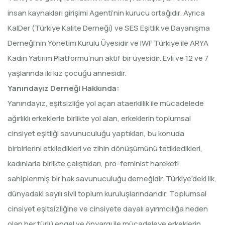
insan kaynakları girişimi Agenti’nin kurucu ortağıdır. Ayrıca
KalDer (Türkiye Kalite Derneği) ve SES Eşitlik ve Dayanışma
Derneği’nin Yönetim Kurulu Üyesidir ve IWF Türkiye ile ARYA
Kadın Yatırım Platformu’nun aktif bir üyesidir. Evli ve 12 ve 7
yaşlarında iki kız çocuğu annesidir.
Yanındayız Derneği Hakkında:
Yanındayız, eşitsizliğe yol açan ataerkillik ile mücadelede
ağırlıklı erkeklerle birlikte yol alan, erkeklerin toplumsal
cinsiyet eşitliği savunuculuğu yaptıkları, bu konuda
birbirlerini etkiledikleri ve zihin dönüşümünü tetikledikleri,
kadınlarla birlikte çalıştıkları, pro-feminist hareketi
sahiplenmiş bir hak savunuculuğu derneğidir. Türkiye’deki ilk,
dünyadaki sayılı sivil toplum kuruluşlarındandır. Toplumsal
cinsiyet eşitsizliğine ve cinsiyete dayalı ayırımcılığa neden
olan her türlü engel ve önyargı ile mücadeleye erkeklerin