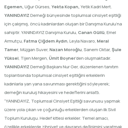
Egemen,
Uğur Gürses,
Yekta Kopan,
Yetik Kadri Mert.
YANINDAYIZ
Derneği bünyesinde toplumsal cinsiyet eşitliği
için çalışmış, öncü kadınlardan oluşan bir Danışma Kurulu’na
sahiptir. YANINDAYIZ Danışma Kurulu,
Canan Güllü
, Emel
Armutçu,
Fatma Çiğdem Aydın
, Leyla Navaro,
Meral
Tamer
, Müjgan Suver,
Nazan Moroğlu
, Sanem Oktar,
Şule
Yüksel
, Tijen Mergen,
Ümit Boyner
’den oluşmaktadır.
YANINDAYIZ
Derneği Başkanı Nur Ger, düzenlenen tanıtım
toplantısında toplumsal cinsiyet eşitliğini erkeklerin
kadınlarla yan yana savunması gerektiğini söyleyerek;
derneğin kuruluş hikayesini ve hedeflerini anlattı.
“YANINDAYIZ, Toplumsal Cinsiyet Eşitliği savunusu yapmak
üzere yola çıkan ve çoğunluğu erkeklerden oluşan ilk Sivil
Toplum Kuruluşu. Hedef kitlesi erkekler. Temel amacı,
özellikle erkeklerde zihniyet ve davranış değişimini yaratmak