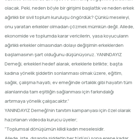
olacak. Peki, neden böyle bir girişimi başlattık ve neden erkek
ağırlıklı bir sivil toplum kuruluşu öngördük? Çünkü meseleyi,
onu yaratan erkekler olmadan çözmek mümkün değil. Ailede,
ekonomide ve toplumda karar vericilerin, yasa koyucuların
ağırlıklı erkekler olmasından dolayı değişimin erkeklerden
başlamasının şart olduğunu düşünüyoruz. YANINDAYIZ
Derneği, erkekleri hedef alarak, erkeklerle birlikte; başta
kadına yönelik şiddetin sonlanması olmak üzere, eğitim,
sağlık, çalışma hayatı, ev emeğinde ortaklık gibi hayatın tüm
alanlarında tam eşitliğin sağlanması için farkındalığı
artırmaya yönelik çalışacaktır.”
YANINDAYIZ Derneği’nin tanıtım kampanyası için özel olarak
hazırlanan videoda kurucu üyeler;
“Toplumsal dönüşümün kilidi kadın meselesidir.
Ailede, işte, dışarıda şiddetin her türlüsü sona erene kadar,