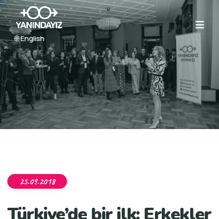
🌐 English
25.09.2018
Türkiye’de bir ilk: Erkekler