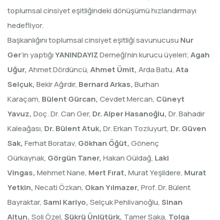
toplumsal cinsiyet eşitliğindeki dönüşümü hızlandırmayı
hedefliyor.
Başkanlığını toplumsal cinsiyet eşitliği savunucusu
Nur
Ger
’in yaptığı
YANINDAYIZ
Derneği’nin kurucu üyeleri;
Agah
Uğur,
Ahmet Dördüncü,
Ahmet Ümit,
Arda Batu,
Ata
Selçuk,
Bekir Ağırdır,
Bernard Arkas,
Burhan
Karaçam,
Bülent Gürcan,
Cevdet Mercan,
Cüneyt
Yavuz,
Doç. Dr. Can Ger,
Dr. Alper Hasanoğlu,
Dr. Bahadır
Kaleağası,
Dr. Bülent Atuk,
Dr. Erkan Tozluyurt,
Dr. Güven
Sak,
Ferhat Boratav,
Gökhan Öğüt,
Gönenç
Gürkaynak,
Görgün Taner,
Hakan Güldağ,
Laki
Vingas,
Mehmet Nane,
Mert Fırat,
Murat Yeşildere,
Murat
Yetkin,
Necati Özkan,
Okan Yılmazer,
Prof. Dr. Bülent
Bayraktar,
Sami Kariyo,
Selçuk Pehlivanoğlu,
Sinan
Altun,
Soli Özel,
Şükrü Ünlütürk,
Tamer Saka,
Tolga