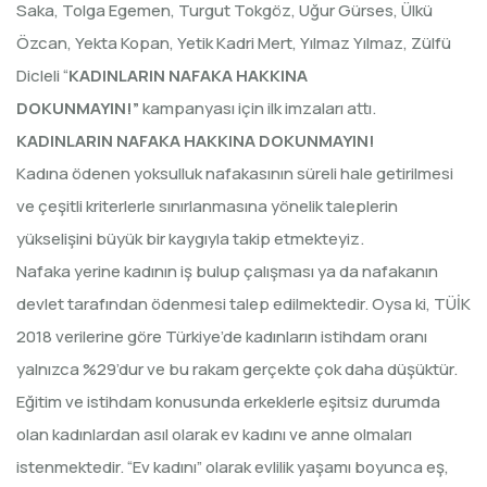
Saka, Tolga Egemen, Turgut Tokgöz, Uğur Gürses, Ülkü
Özcan, Yekta Kopan, Yetik Kadri Mert, Yılmaz Yılmaz, Zülfü
Dicleli “
KADINLARIN NAFAKA HAKKINA
DOKUNMAYIN!”
kampanyası için ilk imzaları attı.
KADINLARIN NAFAKA HAKKINA DOKUNMAYIN!
Kadına ödenen yoksulluk nafakasının süreli hale getirilmesi
ve çeşitli kriterlerle sınırlanmasına yönelik taleplerin
yükselişini büyük bir kaygıyla takip etmekteyiz.
Nafaka yerine kadının iş bulup çalışması ya da nafakanın
devlet tarafından ödenmesi talep edilmektedir. Oysa ki, TÜİK
2018 verilerine göre Türkiye’de kadınların istihdam oranı
yalnızca %29’dur ve bu rakam gerçekte çok daha düşüktür.
Eğitim ve istihdam konusunda erkeklerle eşitsiz durumda
olan kadınlardan asıl olarak ev kadını ve anne olmaları
istenmektedir. “Ev kadını” olarak evlilik yaşamı boyunca eş,