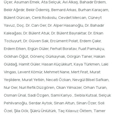
Üçer, Asuman Emek, Ata Selçuk, Avi Alkaş, Bahadır Erdem,
Bekir Ağırdır, Bekir Ödemiş, Bernard Arkas, Burhan Karaçam,
Bülent Gürcan, Cenk Rodoslu, Cevdet Mercan, Cüneyt
Yavuz, Doç. Dr. Can Ger, Dr. Alper Hasanoğlu, Dr. Bahadır
Kaleağası, Dr. Bülent Atuk, Dr. Bülent Bayraktar, Dr. Erkan
Tozluyurt, Dr. Güven Sak, Ercüment Polat, Erdem Çakır,
Erdem Erken, Ergün Güler, Ferhat Boratav, Fuat Pamukçu,
Gökhan Öğüt, Gönenç Gürkaynak, Görgün Taner, Hakan
Güldağ, Hamit Güler, Hasan Küçükkurt, Kaya Türkmen, Laki
Vingas, Levent Kömür, Mehmet Nane, Mert Fırat, Murat
Yeşildere, Murat Yetkin, Necati Özkan, Nevgül Bilsel Safkan,
Nur Ger, Nuri Refik Düzgören, Okan Yılmazer, Orhan Turan,
Osman Ünal, Sadi Özgen, Sami Kariyo , Sebla Kutsal, Selçuk
Pehlivanoğlu, Serdar Aytok, Sinan Altun, Sinan Özer, Soli
Özel, Şila Gök, Şükrü Ünlütürk, Taç Kılavuz Öktem, Tamer