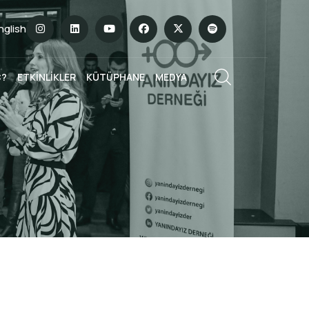
English
Ç?
ETKİNLİKLER
KÜTÜPHANE
MEDYA