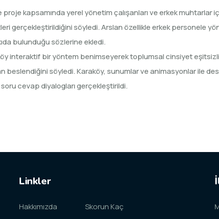
se proje kapsamında yerel yönetim çalışanları ve erkek muhtarlar içi
etleri gerçekleştirildiğini söyledi. Arslan özellikle erkek personele y
tkıda bulunduğu sözlerine ekledi.
interaktif bir yöntem benimseyerek toplumsal cinsiyet eşitsizliği i
n beslendiğini söyledi. Karaköy, sunumlar ve animasyonlar ile deste
soru cevap diyalogları gerçekleştirildi.
Linkler
İ
Hakkımızda
Skorun Kaç
M