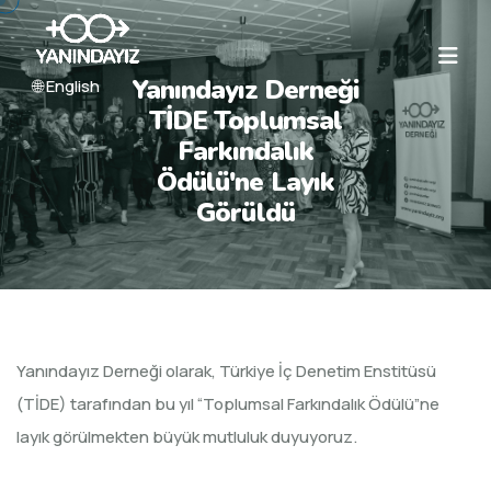
Yanındayız Derneği
🌐 English
TİDE Toplumsal
Farkındalık
Ödülü'ne Layık
Görüldü
Yanındayız Derneği olarak, Türkiye İç Denetim Enstitüsü
(TİDE) tarafından bu yıl “Toplumsal Farkındalık Ödülü”ne
layık görülmekten büyük mutluluk duyuyoruz.