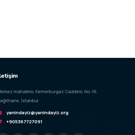
letişim
erkez mahallesi, Kemerburgaz Caddesi, No:16,
ağıthane, İstanbul
yanindayiz@yanindayiz.org
+905367727091