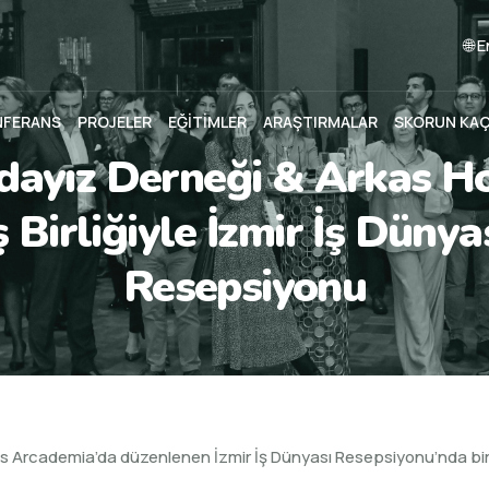
🌐 
NFERANS
PROJELER
EĞİTİMLER
ARAŞTIRMALAR
SKORUN KA
dayız Derneği & Arkas H
ş Birliğiyle İzmir İş Dünya
Resepsiyonu
rkas Arcademia’da düzenlenen İzmir İş Dünyası Resepsiyonu’nda bir