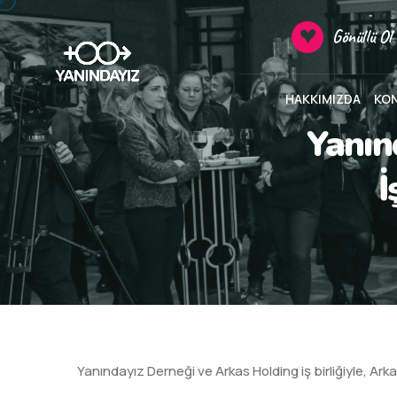
Gönüllü Ol
HAKKIMIZDA
KO
Yanın
İ
Yanındayız Derneği ve Arkas Holding iş birliğiyle, A