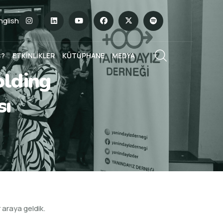
English
Ç?
ETKİNLİKLER
KÜTÜPHANE
MEDYA
olding
sı
 araya geldik.