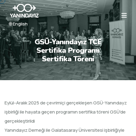
🌐 English
GSÜ-Yanındayız TCE
Sertifika Programı
Sertifika Töreni
Eylül-Aralık 2025 de çevrimiçi gerçekleşen GSÜ-Yanındayz
işbirliği ile hayata geçen programın sertifika töreni GSÜ'de
gerçekleştirildi
Yanındayız Derneği ile Galatasaray Üniversitesi işbirliğiyle