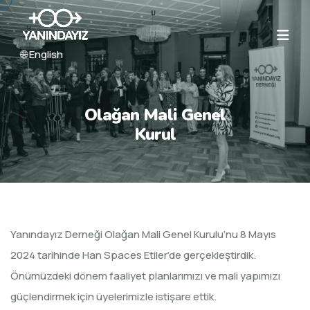
🌐 English
Olağan Mali Genel
Kurul
Yanındayız Derneği Olağan Mali Genel Kurulu’nu 8 Mayıs
2024 tarihinde Han Spaces Etiler’de gerçekleştirdik.
Önümüzdeki dönem faaliyet planlarımızı ve mali yapımızı
güçlendirmek için üyelerimizle istişare ettik.