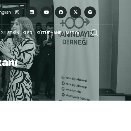
English
Ç?
ETKİNLİKLER
KÜTÜPHANE
MEDYA
anı