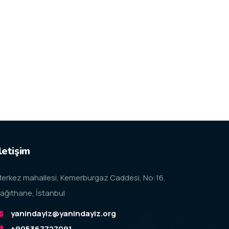
letişim
erkez mahallesi, Kemerburgaz Caddesi, No:16,
ağıthane, İstanbul
yanindayiz@yanindayiz.org
+905367727091