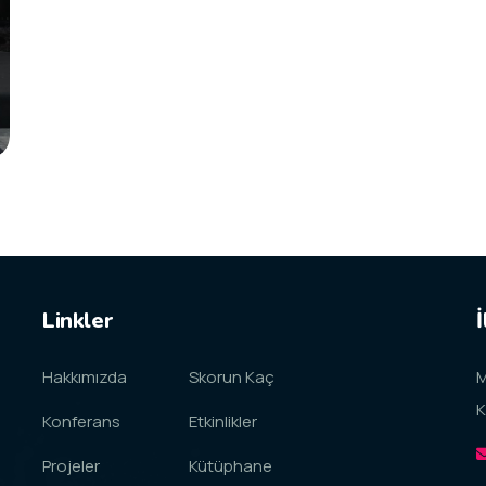
Linkler
İ
Hakkımızda
Skorun Kaç
M
K
Konferans
Etkinlikler
Projeler
Kütüphane