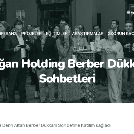
🌐 
NFERANS
PROJELER
EĞİTİMLER
ARAŞTIRMALAR
SKORUN KA
ğan Holding Berber Dükk
Sohbetleri
 Derin Altan Berber Dükkanı Sohbetine Katılım sağladı