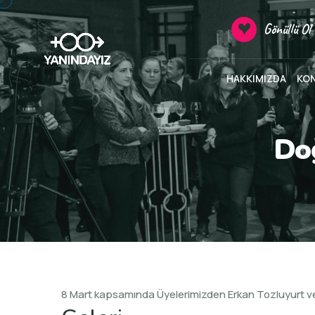
Gönüllü Ol
HAKKIMIZDA
KO
Do
8 Mart kapsamında Üyelerimizden Erkan Tozluyurt ve