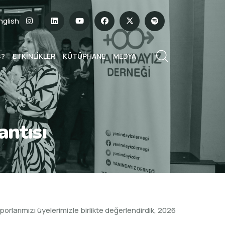
English
Ç?
ETKİNLİKLER
KÜTÜPHANE
MEDYA
ntısı
porlarımızı üyelerimizle birlikte değerlendirdik, 2026