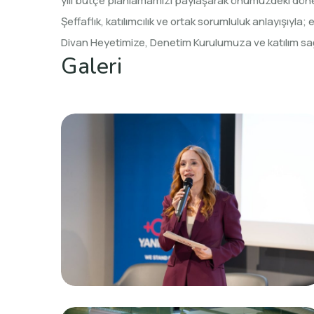
yılı bütçe planlamamızı paylaşarak önümüzdeki dönem
Şeffaflık, katılımcılık ve ortak sorumluluk anlayışıy
Divan Heyetimize, Denetim Kurulumuza ve katılım sağl
Galeri