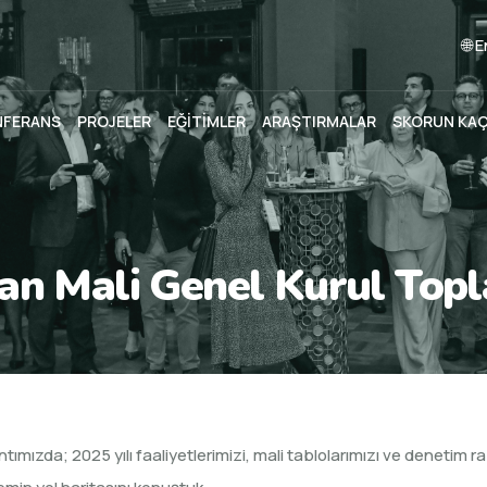
🌐 
NFERANS
PROJELER
EĞİTİMLER
ARAŞTIRMALAR
SKORUN KA
an Mali Genel Kurul Topla
ımızda; 2025 yılı faaliyetlerimizi, mali tablolarımızı ve denetim ra