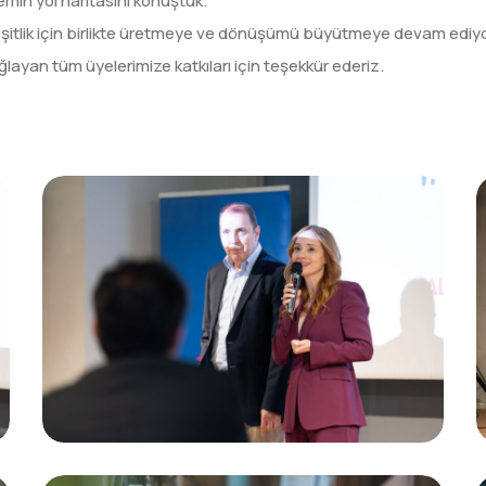
in yol haritasını konuştuk.
la; eşitlik için birlikte üretmeye ve dönüşümü büyütmeye devam ediy
ayan tüm üyelerimize katkıları için teşekkür ederiz.