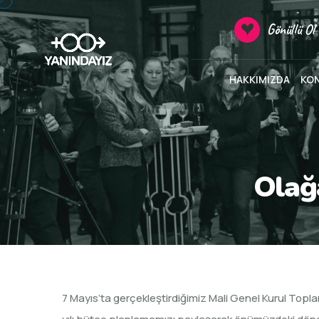
Gönüllü Ol
HAKKIMIZDA
KO
Olağ
7 Mayıs’ta gerçekleştirdiğimiz Mali Genel Kurul Toplant